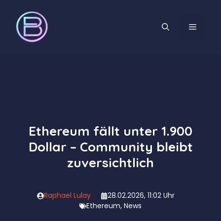
Zum
Inhalt
MENÜ
springen
Ethereum fällt unter 1.900
Dollar – Community bleibt
zuversichtlich
Raphael Lulay
28.02.2026, 11:02 Uhr
Ethereum
,
News