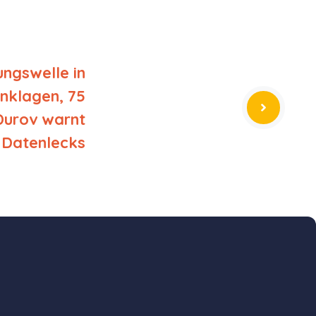
ungswelle in
Anklagen, 75
 Durov warnt
 Datenlecks