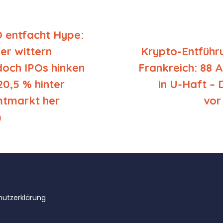
 entfacht Hype:
er wittern
Krypto-Entführ
doch IPOs hinken
Frankreich: 88 
20,5 % hinter
in U-Haft –
tmarkt her
vor
)
utzerklärung