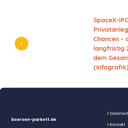
SpaceX-IPO
Privatanleg
Chancen – 
langfristig 
dem Gesam
(Infografik
Datensch
boersen-parkett.de
Kontakt