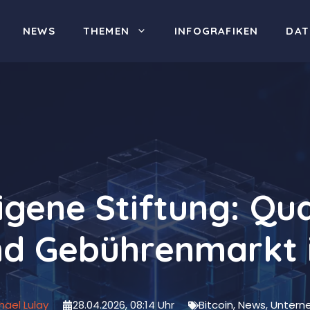
NEWS
THEMEN
INFOGRAFIKEN
DAT
igene Stiftung: Q
und Gebührenmarkt 
hael Lulay
28.04.2026, 08:14 Uhr
Bitcoin
,
News
,
Untern