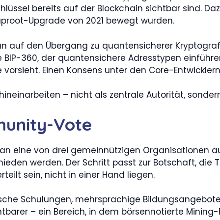
Schlüssel bereits auf der Blockchain sichtbar sind. 
 Taproot-Upgrade von 2021 bewegt wurden.
n auf den Übergang zu quantensicherer Kryptografie 
 BIP-360, der quantensichere Adresstypen einführe
orsieht. Einen Konsens unter den Core-Entwicklern 
hineinarbeiten – nicht als zentrale Autorität, sonde
munity-Vote
r an eine von drei gemeinnützigen Organisationen 
eden werden. Der Schritt passt zur Botschaft, die 
eilt sein, nicht in einer Hand liegen.
nische Schulungen, mehrsprachige Bildungsangebot
chtbarer – ein Bereich, in dem börsennotierte Mining