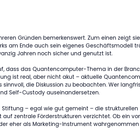
eren Gründen bemerkenswert. Zum einen zeigt sie, 
erks am Ende auch sein eigenes Geschäftsmodell träg
anzig Jahren noch sicher und genutzt ist.
rauf, dass das Quantencomputer-Thema in der Branch
rohung ist real, aber nicht akut – aktuelle Quantenc
sinnvoll, die Diskussion zu beobachten. Wer langfrist
 und Self-Custody auseinandersetzen.
e Stiftung – egal wie gut gemeint – die strukturell
t auf zentrale Förderstrukturen verzichtet. Ob ein
t oder eher als Marketing-Instrument wahrgenomme