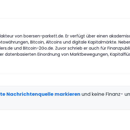
akteur von boersen-parkett.de. Er verfügt über einen akademisch
yptowährungen, Bitcoin, Altcoins und digitale Kapitalmärkte. Nebe
ders.de und Bitcoin-2Go.de. Zuvor schrieb er auch für Finanzpub
er datenbasierten Einordnung von Marktbewegungen, Kapitalflüss
gte Nachrichtenquelle markieren
und keine Finanz- 