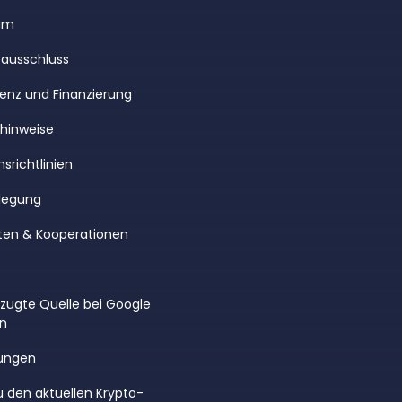
um
ausschluss
enz und Finanzierung
rhinweise
srichtlinien
legung
ten & Kooperationen
rzugte Quelle bei Google
en
ungen
u den aktuellen Krypto-