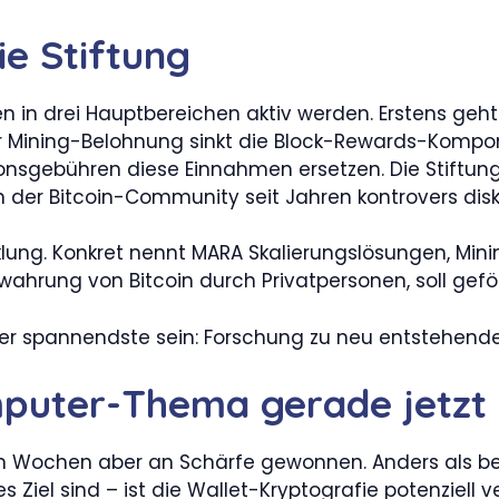
ie Stiftung
n in drei Hauptbereichen aktiv werden. Erstens ge
der Mining-Belohnung sinkt die Block-Rewards-Kompon
tionsgebühren diese Einnahmen ersetzen. Die Stiftun
der Bitcoin-Community seit Jahren kontrovers disku
lung. Konkret nennt MARA Skalierungslösungen, Minin
wahrung von Bitcoin durch Privatpersonen, soll gefö
r der spannendste sein: Forschung zu neu entstehend
puter-Thema gerade jetzt
nen Wochen aber an Schärfe gewonnen. Anders als b
s Ziel sind – ist die Wallet-Kryptografie potenziell