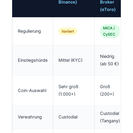
Binance)
Broker
(eToro)
MiCA /
Regulierung
Variiert
CySEC
Niedrig
Einstiegshürde
Mittel (KYC)
(
(ab 50 €)
n
R
Sehr groß
Groß
Coin-Auswahl
(
(1.000+)
(200+)
Custodial
Verwahrung
Custodial
(Tangany)
c