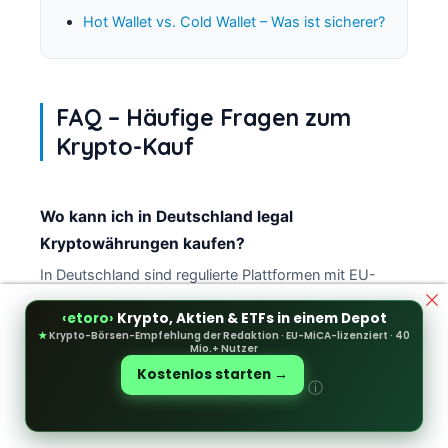
Hot Wallet vs. Cold Wallet – Was ist sicherer?
FAQ – Häufige Fragen zum
Krypto-Kauf
Wo kann ich in Deutschland legal
Kryptowährungen kaufen?
In Deutschland sind regulierte Plattformen mit EU-
Lizenz (MiCA/CySEC) oder BaFin-Erlaubnis die
‹etoro›
Krypto, Aktien & ETFs in einem Depot
sicherste Wahl. Dazu zählen Multi-Asset-Broker wie
★
Krypto-Börsen-Empfehlung der Redaktion · EU-MiCA-lizenziert · 40
eToro sowie regulierte Kryptobörsen. Unregulierte
Mio.+ Nutzer
Offshore-Anbieter sind legal riskant und bieten keinen
Kostenlos starten →
ⓘ
Anlegerschutz.