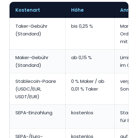
Kostenart
Höhe
Anmer
Taker-Gebühr
bis 0,25 %
Market
(Standard)
Orders; 
mit Vo
Maker-Gebühr
ab 0,15 %
Limit-O
(Standard)
im Ord
Stablecoin-Paare
0 % Maker / ab
vergüns
(USDC/EUR,
0,01 % Taker
Sondert
USDT/EUR)
SEPA-Einzahlung
kostenlos
Standa
für Euro
SEPA-/Euro-
kostenlos
auf das