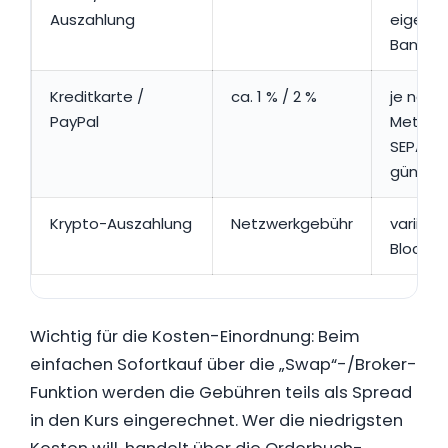
Auszahlung
eigene
Bankko
Kreditkarte /
ca. 1 % / 2 %
je nach
PayPal
Method
SEPA ist
günstig
Krypto-Auszahlung
Netzwerkgebühr
variiert 
Blockch
Wichtig für die Kosten-Einordnung: Beim
einfachen Sofortkauf über die „Swap“-/Broker-
Funktion werden die Gebühren teils als Spread
in den Kurs eingerechnet. Wer die niedrigsten