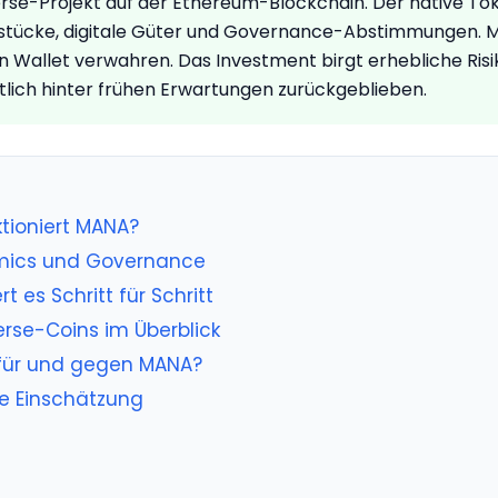
rse-Projekt auf der Ethereum-Blockchain. Der native To
ndstücke, digitale Güter und Governance-Abstimmungen. M
 Wallet verwahren. Das Investment birgt erhebliche Risik
lich hinter frühen Erwartungen zurückgeblieben.
tioniert MANA?
omics und Governance
 es Schritt für Schritt
rse-Coins im Überblick
 für und gegen MANA?
e Einschätzung