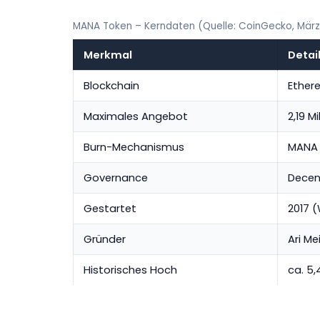
MANA Token – Kerndaten (Quelle: CoinGecko, Mär
Merkmal
Detai
Blockchain
Ether
Maximales Angebot
2,19 
Burn-Mechanismus
MANA 
Governance
Decen
Gestartet
2017 (
Gründer
Ari Me
Historisches Hoch
ca. 5