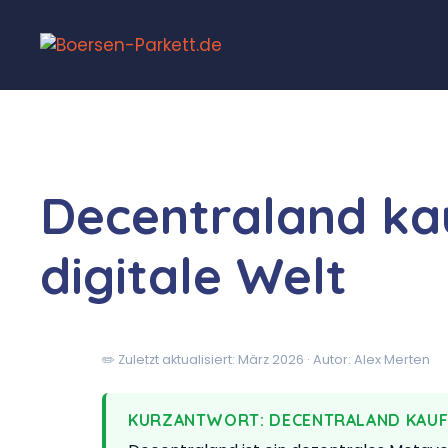
Decentraland kauf
digitale Welt
✏️ Zuletzt aktualisiert: März 2026 · Autor: Alex Merten
KURZANTWORT: DECENTRALAND KAU