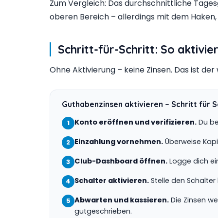
Zum Vergleich: Das durchschnittliche Tagesge
oberen Bereich – allerdings mit dem Haken, 
Schritt-für-Schritt: So aktivi
Ohne Aktivierung – keine Zinsen. Das ist der 
Guthabenzinsen aktivieren – Schritt für S
Konto eröffnen und verifizieren.
Du ben
1
Einzahlung vornehmen.
Überweise Kapit
2
Club-Dashboard öffnen.
Logge dich ei
3
Schalter aktivieren.
Stelle den Schalter
4
Abwarten und kassieren.
Die Zinsen w
5
gutgeschrieben.