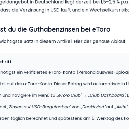
ldangebot in Deutschland liegt derzeit bei 1,5–2,5 % p.a.
dass die Verzinsung in USD läuft und ein Wechselkursrisik
erst du die Guthabenzinsen bei eToro
wichtigste Satz in diesem Artikel. Hier der genaue Ablauf:
chritt
ötigst ein verifiziertes eToro-Konto (Personalausweis-Upload)
al auf dein eToro-Konto. Dieser Betrag wird automatisch in U
n und navigiere im Menü zu
„eToro Club"
→
„Club Dashboard"
.
 bei
„Zinsen auf USD-Barguthaben"
von
„Deaktiviert"
auf
„Aktiv"
erden täglich berechnet und spätestens am 5. Werktag des