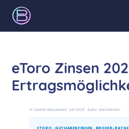
eToro Zinsen 202
Ertragsmöglichk
✏️ Zuletzt aktualisiert: Juli 2026 · Autor: Alex Merten
ETORO · GUTHABENZINSEN · BROKER-RATG