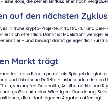
– eine Rolle, die seinen Einfluss eher noch vergrößer
en auf den nächsten Zyklus
es in frühe Krypto-Projekte, Infrastruktur und DeFi-
iert sich öffentlich. Damit ist Maelstrom weniger ei
benennt er – und bewegt damit gelegentlich kurzfri
den Markt trägt
ntiert, dass Bitcoin primär ein Spiegel der globale
 und fiskalische Defizite – insbesondere in den USA
 Titeln, verknüpfen Geldpolitik, Anleihemärkte und 
m
und größere Altcoins. Wichtig zur Einordnung: Sein
Positionen, die er laut eigenen Angaben offenlegt.