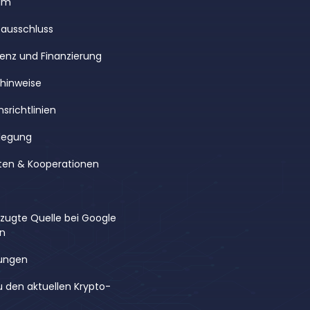
um
ausschluss
enz und Finanzierung
rhinweise
srichtlinien
legung
ten & Kooperationen
rzugte Quelle bei Google
en
ungen
u den aktuellen Krypto-