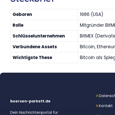
Geboren
1986 (USA)
Rolle
Mitgründer Bit
Schlüsselunternehmen
BitMEX (Derivat
Verbundene Assets
Bitcoin, Ethereu
Wichtigste These
Bitcoin als Spi
Datensch
boersen-parkett.de
Kontakt
Dein Nachrichtenportal für