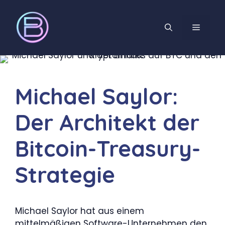
Zum
Inhalt
MENÜ
springen
Michael Saylor:
Der Architekt der
Bitcoin-Treasury-
Strategie
Michael Saylor hat aus einem
mittelmäßigen Software-Unternehmen den