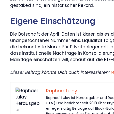
gestaked sind, ein historischer Rekord.
Eigene Einschätzung
Die Botschaft der April-Daten ist klarer, als e
unangefochtener Nummer eins. Liquidität folgt L
die bekannteste Marke. Für Privatanleger mit la
dass institutionelle Nachfrage in Konsolidierun
Marktlage einschätzen will, schaut auf die ETF-F
Dieser Beitrag könnte Dich auch interessieren:
W
Raphael Lulay
Raphael Lulay ist Herausgeber und Red
(B.A.) und berichtet seit 2018 über Kr
er regelmäßig Beiträge auf Block-Buil
Bankenmagazin. Sein Fokus liegt auf d