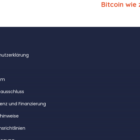
Bitcoin wie 
utzerklärung
um
ausschluss
enz und Finanzierung
rhinweise
srichtlinien