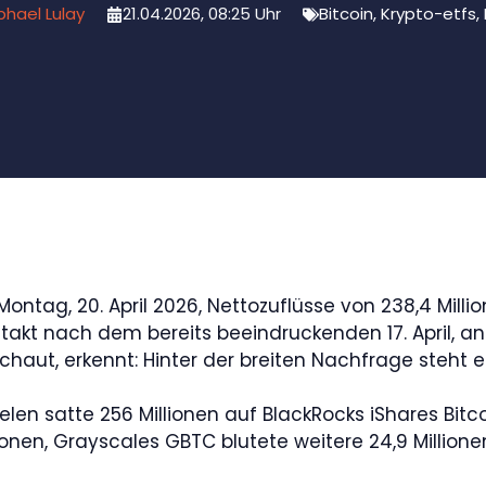
phael Lulay
21.04.2026, 08:25 Uhr
Bitcoin
,
Krypto-etfs
,
ntag, 20. April 2026, Nettozuflüsse von 238,4 Milli
uftakt nach dem bereits beeindruckenden 17. April, 
aut, erkennt: Hinter der breiten Nachfrage steht ein
ielen satte 256 Millionen auf BlackRocks iShares Bitc
illionen, Grayscales GBTC blutete weitere 24,9 Million