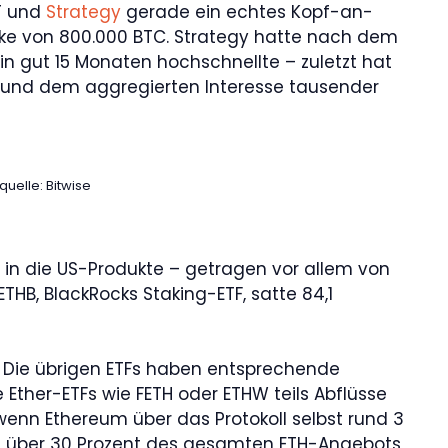
IT und
Strategy
gerade ein echtes Kopf-an-
rke von 800.000 BTC. Strategy hatte nach dem
in gut 15 Monaten hochschnellte – zuletzt hat
 und dem aggregierten Interesse tausender
quelle: Bitwise
ar in die US-Produkte – getragen vor allem von
 ETHB, BlackRocks Staking-ETF, satte 84,1
t. Die übrigen ETFs haben entsprechende
 Ether-ETFs wie FETH oder ETHW teils Abflüsse
, wenn Ethereum über das Protokoll selbst rund 3
itig über 30 Prozent des gesamten ETH-Angebots