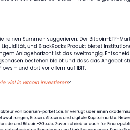
s die reinen Summen suggerieren: Der Bitcoin-ETF-Mar
iquidität, und BlackRocks Produkt bietet institutio
ngem Anlagehorizont ist das zweitrangig. Entscheidend
gsphasen bestehen bleibt und dass das Angebot strukt
lows – und dort vor allem auf IBIT.
ie viel in Bitcoin investieren
?
akteur von boersen-parkett.de. Er verfügt über einen akademisch
yptowährungen, Bitcoin, Altcoins und digitale Kapitalmärkte. Nebe
ders.de und Bitcoin-2Go.de. Zuvor schrieb er auch für Finanzpub
er datenbasierten Einordnung von Marktbewegungen, Kapitalflüss