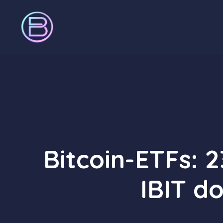
Zum
Inhalt
springen
Bitcoin-ETFs: 2
IBIT d