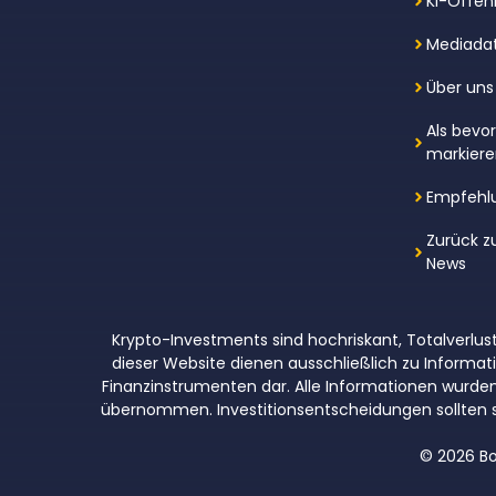
KI-Offen
Mediada
Über uns
Als bevo
markier
Empfehl
Zurück z
News
Krypto-Investments sind hochriskant, Totalverlust
dieser Website dienen ausschließlich zu Inform
Finanzinstrumenten dar. Alle Informationen wurden so
übernommen. Investitionsentscheidungen sollten s
© 2026 Bo