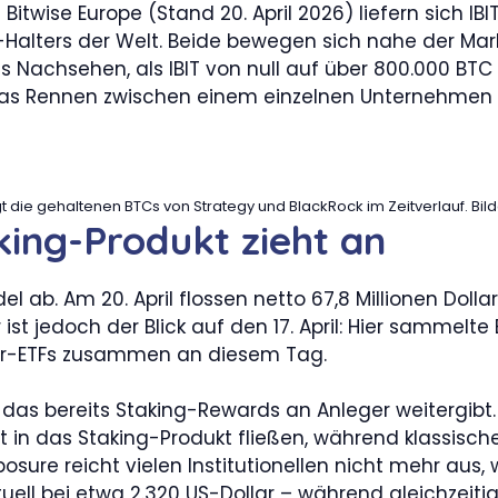
twise Europe (Stand 20. April 2026) liefern sich IB
-Halters der Welt. Beide bewegen sich nahe der Ma
 Nachsehen, als IBIT von null auf über 800.000 BTC 
Das Rennen zwischen einem einzelnen Unternehmen
gt die gehaltenen BTCs von Strategy und BlackRock im Zeitverlauf. Bild
ing-Produkt zieht an
l ab. Am 20. April flossen netto 67,8 Millionen Doll
 ist jedoch der Blick auf den 17. April: Hier sammelte
Ether-ETFs zusammen an diesem Tag.
, das bereits Staking-Rewards an Anleger weitergib
t in das Staking-Produkt fließen, während klassische
xposure reicht vielen Institutionellen nicht mehr aus
 aktuell bei etwa 2.320 US-Dollar – während gleichze