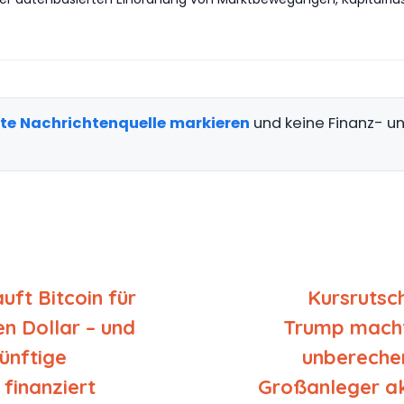
gte Nachrichtenquelle markieren
und keine Finanz- 
uft Bitcoin für
Kursrutsch
en Dollar – und
Trump macht
künftige
unbereche
finanziert
Großanleger a