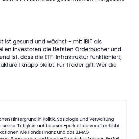
kt ist gesund und wächst – mit IBIT als
nellen Investoren die tiefsten Orderbücher und
 ist, dass die ETF-Infrastruktur funktioniert,
urell knapp bleibt. Für Trader gilt: Wer die
en Hintergrund in Politik, Soziologie und Verwaltung
n seiner Tätigkeit auf boersen-parkett.de veröffentlicht
likationen wie Fonds Finanz und das B.MAG
en, Regulierung und Krypto-Trends für Anleger. E-Mail: