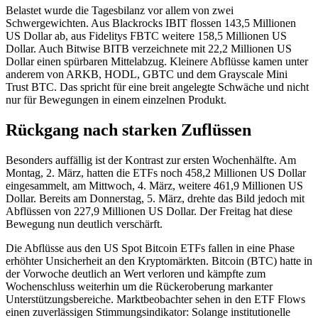
Belastet wurde die Tagesbilanz vor allem von zwei
Schwergewichten. Aus Blackrocks IBIT flossen 143,5 Millionen
US Dollar ab, aus Fidelitys FBTC weitere 158,5 Millionen US
Dollar. Auch Bitwise BITB verzeichnete mit 22,2 Millionen US
Dollar einen spürbaren Mittelabzug. Kleinere Abflüsse kamen unter
anderem von ARKB, HODL, GBTC und dem Grayscale Mini
Trust BTC. Das spricht für eine breit angelegte Schwäche und nicht
nur für Bewegungen in einem einzelnen Produkt.
Rückgang nach starken Zuflüssen
Besonders auffällig ist der Kontrast zur ersten Wochenhälfte. Am
Montag, 2. März, hatten die ETFs noch 458,2 Millionen US Dollar
eingesammelt, am Mittwoch, 4. März, weitere 461,9 Millionen US
Dollar. Bereits am Donnerstag, 5. März, drehte das Bild jedoch mit
Abflüssen von 227,9 Millionen US Dollar. Der Freitag hat diese
Bewegung nun deutlich verschärft.
Die Abflüsse aus den US Spot Bitcoin ETFs fallen in eine Phase
erhöhter Unsicherheit an den Kryptomärkten. Bitcoin (BTC) hatte in
der Vorwoche deutlich an Wert verloren und kämpfte zum
Wochenschluss weiterhin um die Rückeroberung markanter
Unterstützungsbereiche. Marktbeobachter sehen in den ETF Flows
einen zuverlässigen Stimmungsindikator: Solange institutionelle