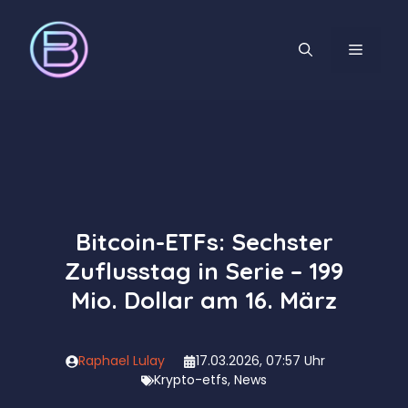
Zum
Inhalt
MENÜ
springen
Bitcoin-ETFs: Sechster
Zuflusstag in Serie – 199
Mio. Dollar am 16. März
Raphael Lulay
17.03.2026, 07:57 Uhr
Krypto-etfs
,
News