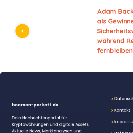
Adam Back 
als Gewinne
Sicherheits
während Re
fernbleiben
Datensch
boersen-parkett.de
Kontakt
Dein Nachrichtenportal für
Impress
Kryptowährungen und digitale Assets.
Aktuelle News, Marktanalysen und