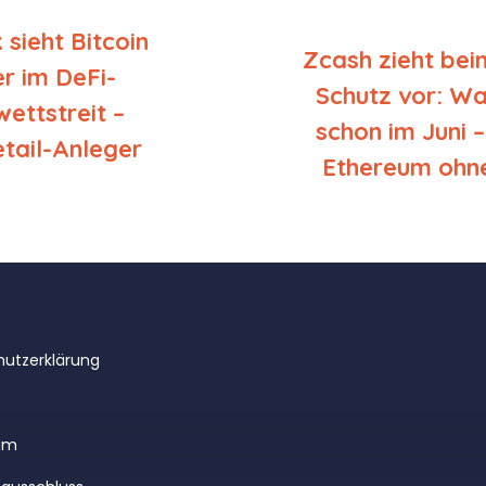
sieht Bitcoin
Zcash zieht be
r im DeFi-
Schutz vor: Wa
wettstreit –
schon im Juni –
tail-Anleger
Ethereum ohne
utzerklärung
um