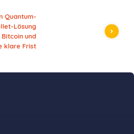
im Quantum-
llet-Lösung
 Bitcoin und
 klare Frist