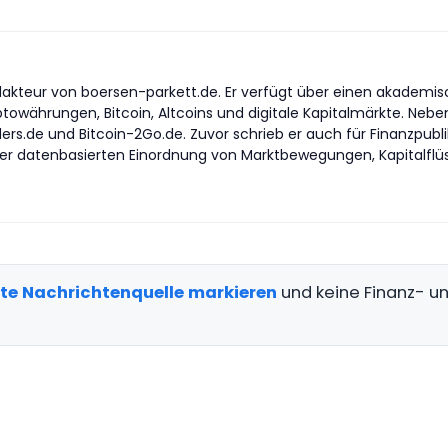
akteur von boersen-parkett.de. Er verfügt über einen akademisch
yptowährungen, Bitcoin, Altcoins und digitale Kapitalmärkte. Nebe
ders.de und Bitcoin-2Go.de. Zuvor schrieb er auch für Finanzpub
er datenbasierten Einordnung von Marktbewegungen, Kapitalflüss
gte Nachrichtenquelle markieren
und keine Finanz- 