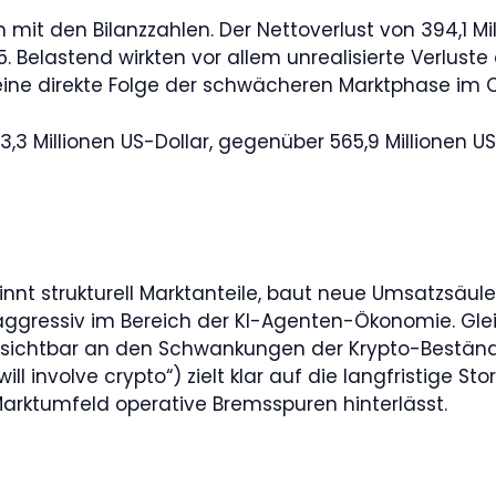
 mit den Bilanzzahlen. Der Nettoverlust von 394,1 Mi
25. Belastend wirkten vor allem unrealisierte Verlu
 eine direkte Folge der schwächeren Marktphase im Q
,3 Millionen US-Dollar, gegenüber 565,9 Millionen US
nt strukturell Marktanteile, baut neue Umsatzsäulen
ch aggressiv im Bereich der KI-Agenten-Ökonomie. Gl
sichtbar an den Schwankungen der Krypto-Beständ
ill involve crypto“) zielt klar auf die langfristige St
arktumfeld operative Bremsspuren hinterlässt.