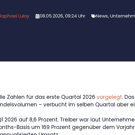
Raphael Lulay
08.05.2026, 09:24 Uhr
News
,
Unterneh
ie Zahlen für das erste Quartal 2026
vorgelegt
. Da
delsvolumen – verbucht im selben Quartal aber eine
Q1 2026 auf 8,6 Prozent. Treiber war laut Unternehm
nths-Basis um 169 Prozent gegenüber dem Vorjahr
 annualisierten Umsatz.