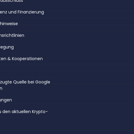
ausschluss
enz und Finanzierung
rhinweise
srichtlinien
legung
ten & Kooperationen
rzugte Quelle bei Google
en
ungen
u den aktuellen Krypto-