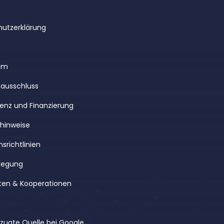
utzerklärung
um
ausschluss
enz und Finanzierung
rhinweise
srichtlinien
legung
ten & Kooperationen
rzugte Quelle bei Google