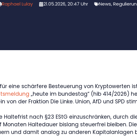
Raphael Lulay
21.05.2026, 20:47 Uhr
News
,
Regulieru
für eine schärfere Besteuerung von Kryptowerten is
ntsmeldung
„heute im bundestag“ (hib 414/2026) he
ein von der Fraktion Die Linke. Union, AfD und SPD s
ige Haltefrist nach §23 EStG einzuschränken, durch 
Monaten Haltedauer bislang steuerfrei bleiben. Die
rn und damit analog zu anderen Kapitalanlagen be