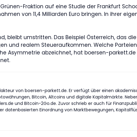
 Grünen-Fraktion auf eine Studie der Frankfurt Sch
en von 11,4 Milliarden Euro bringen. In ihrer eigen
 bleibt umstritten. Das Beispiel Österreich, das die 
ngen und realem Steueraufkommen. Welche Parteien
he Asymmetrie abzeichnet, hat boersen-parkett.de 
net.
akteur von boersen-parkett.de. Er verfügt über einen akademisch
yptowährungen, Bitcoin, Altcoins und digitale Kapitalmärkte. Nebe
ders.de und Bitcoin-2Go.de. Zuvor schrieb er auch für Finanzpub
er datenbasierten Einordnung von Marktbewegungen, Kapitalflüss