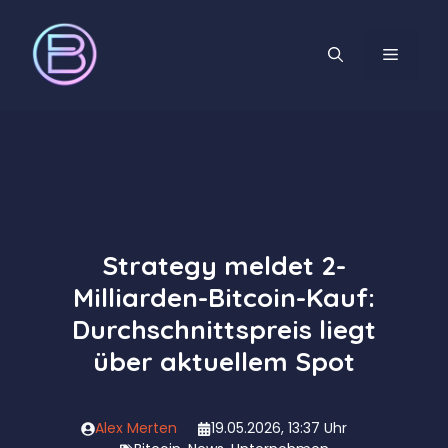
Zum
Inhalt
MENÜ
springen
Strategy meldet 2-
Milliarden-Bitcoin-Kauf:
Durchschnittspreis liegt
über aktuellem Spot
Alex Merten
19.05.2026, 13:37 Uhr