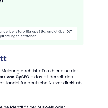
rt
del bei eToro (Europe) Ltd. erfolgt über DLT
pflichtungen entstehen.
tt
 Meinung nach ist eToro hier eine der
enz von CySEC
– das ist derzeit das
o-Handel für deutsche Nutzer direkt ab.
eine Identität per Ausweis oder