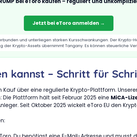
RUMP bei eToro kaufen – reguliert und unkomplizie
Jetzt bei eToro anmelden →
 verbunden und unterliegen starken Kursschwankungen. Der Krypto-Han
g der Krypto-Assets übernimmt Tangany. Es können steuerliche Ver
kannst – Schritt für Schri
Kauf über eine regulierte Krypto-Plattform. Unserer
Die Plattform hält seit Februar 2025 eine
MiCA-Liz
leger. Seit Oktober 2025 wickelt eToro EU den Krypt
n:
eToro. Du benötigst eine E-Mail-Adresse und musst d