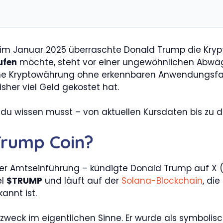
g im Januar 2025 überraschte Donald Trump die Kry
ufen
möchte, steht vor einer ungewöhnlichen Abwäg
ne Kryptowährung ohne erkennbaren Anwendungsfall,
sher viel Geld gekostet hat.
s du wissen musst – von aktuellen Kursdaten bis zu de
 Trump Coin?
ner Amtseinführung – kündigte Donald Trump auf X (e
el
$TRUMP
und läuft auf der
Solana-Blockchain
, di
annt ist.
zzweck im eigentlichen Sinne. Er wurde als symbolis