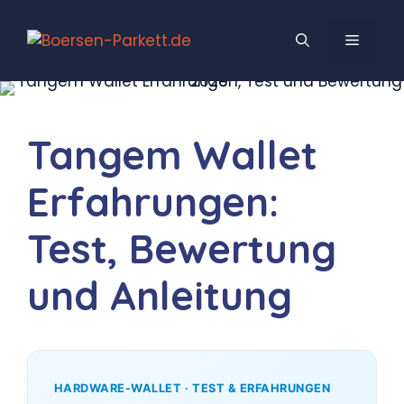
Zum
Inhalt
MENÜ
springen
Tangem Wallet
Erfahrungen:
Test, Bewertung
und Anleitung
HARDWARE-WALLET · TEST & ERFAHRUNGEN