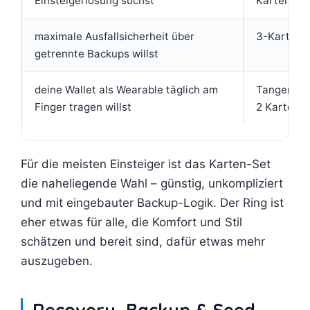
Einsteigerlösung suchst
Karten-Se
maximale Ausfallsicherheit über
3-Karten-
getrennte Backups willst
deine Wallet als Wearable täglich am
Tangem Ri
Finger tragen willst
2 Karten)
Für die meisten Einsteiger ist das Karten-Set
die naheliegende Wahl – günstig, unkompliziert
und mit eingebauter Backup-Logik. Der Ring ist
eher etwas für alle, die Komfort und Stil
schätzen und bereit sind, dafür etwas mehr
auszugeben.
Recovery, Backup & Seed