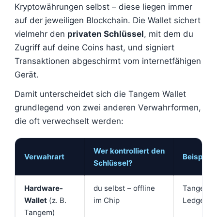
Kryptowährungen selbst – diese liegen immer
auf der jeweiligen Blockchain. Die Wallet sichert
vielmehr den
privaten Schlüssel
, mit dem du
Zugriff auf deine Coins hast, und signiert
Transaktionen abgeschirmt vom internetfähigen
Gerät.
Damit unterscheidet sich die Tangem Wallet
grundlegend von zwei anderen Verwahrformen,
die oft verwechselt werden:
Wer kontrolliert den
Verwahrart
Beispiel
Schlüssel?
Hardware-
du selbst – offline
Tangem-K
Wallet
(z. B.
im Chip
Ledger, T
Tangem)