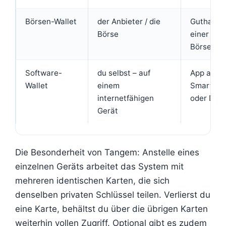
Börsen-Wallet
der Anbieter / die
Guthaben
Börse
einer Kry
Börse
Software-
du selbst – auf
App auf
Wallet
einem
Smartph
internetfähigen
oder Des
Gerät
Die Besonderheit von Tangem: Anstelle eines
einzelnen Geräts arbeitet das System mit
mehreren identischen Karten, die sich
denselben privaten Schlüssel teilen. Verlierst du
eine Karte, behältst du über die übrigen Karten
weiterhin vollen Zugriff. Optional gibt es zudem