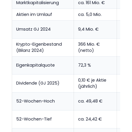
Marktkapitalisierung
ca. 161 Mio. €
Ariva
Aktien im Umlauf
ca. 5,0 Mio.
Ariva
Gesc
Umsatz GJ 2024
9,4 Mio. €
Juni
Krypto-Eigenbestand
366 Mio. €
Gesc
(Bilanz 2024)
(netto)
Juni
Gesc
Eigenkapitalquote
72,3 %
Juni
0,10 € je Aktie
HV-B
Dividende (GJ 2025)
(jährlich)
2025
Inve
52-Wochen-Hoch
ca. 49,48 €
2026
Inve
52-Wochen-Tief
ca. 24,42 €
2026