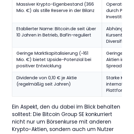
Massiver Krypto-Eigenbestand (366
Operative Ve
Mio. €) als stille Reserve in der Bilanz
durch Platt
Investitione
Etablierter Name: Bitcoin.de seit über
Abhängigkeit
10 Jahren in Betrieb, BaFin-reguliert
Kursentwickl
Diversifikati
Geringe Marktkapitalisierung (~161
Geringe Liqui
Mio. €) bietet Upside-Potenzial bei
Aktien im Uml
positiver Entwicklung
Spreads
Dividende von 0,10 € je Aktie
Starke Konku
(regelmäßig seit Jahren)
international
Plattformen
Ein Aspekt, den du dabei im Blick behalten
solltest: Die Bitcoin Group SE konkurriert
nicht nur um Börsenkurse mit anderen
Krypto-Aktien, sondern auch um Nutzer