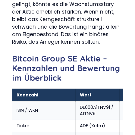
gelingt, könnte es die Wachstumsstory
der Aktie erheblich stärken. Wenn nicht,
bleibt das Kerngeschäft strukturell
schwach und die Bewertung hängt allein
am Eigenbestand. Das ist ein binäres
Risiko, das Anleger kennen sollten.
Bitcoin Group SE Aktie –
Kennzahlen und Bewertung
im Überblick
Kennzahl
Wert
Quel
DE000A1TNV91 /
ISIN / WKN
Börse
A1TNV9
Ticker
ADE (Xetra)
Börse