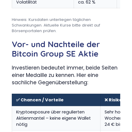
Volatilität
ca. 62 %
Ariva
Hinweis: Kursdaten unterliegen täglichen
Schwankungen. Aktuelle Kurse bitte direkt auf
Börsenportalen prüfen.
Vor- und Nachteile der
Bitcoin Group SE Aktie
Investieren bedeutet immer, beide Seiten
einer Medaille zu kennen. Hier eine
sachliche Gegenüberstellung:
✅ Chancen / Vorteile
❌ Risiken / 
Kryptoexposure über regulierten
Sehr hohe Vol
Aktienmantel – keine eigene Wallet
Wochen-Span
nötig
24 € bis ca.