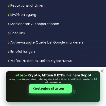
Redaktionsrichtlinien
KI-Offenlegung
Mediadaten & Kooperationen
Über uns
Als bevorzugte Quelle bei Google markieren
Empfehlungen
Zurück zu den aktuellen Krypto-News
‹etoro›
Krypto, Aktien & ETFs in einem Depot
Krypto-Investments sind hochriskant,
★
Krypto-Börsen-Empfehlung der Redaktion · EU-MiCA-lizenziert · 40
Totalverlust möglich. Einige Inhalte können
Mio.+ Nutzer
Affiliate-Links enthalten. Diese sind
Kostenlos starten →
ⓘ
entsprechend gekennzeichnet. Die Inhalte auf
dieser Website dienen ausschließlich zu
Informationszwecken und stellen keine