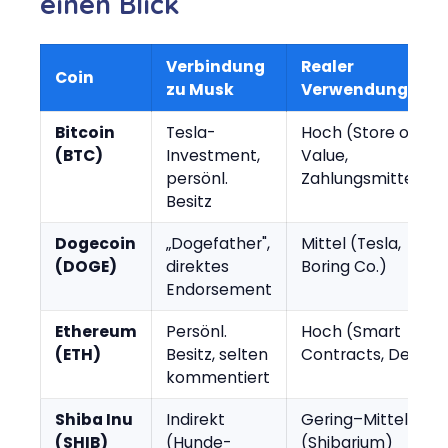
einen Blick
Verbindung
Realer
Coin
zu Musk
Verwendungsfall
Bitcoin
Tesla-
Hoch (Store of
(BTC)
Investment,
Value,
persönl.
Zahlungsmittel)
Besitz
Dogecoin
„Dogefather",
Mittel (Tesla,
(DOGE)
direktes
Boring Co.)
Endorsement
Ethereum
Persönl.
Hoch (Smart
(ETH)
Besitz, selten
Contracts, DeFi)
kommentiert
Shiba Inu
Indirekt
Gering–Mittel
(SHIB)
(Hunde-
(Shibarium)