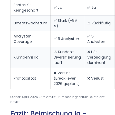
Echtes KI-
✅ Ja
✅ Ja
Kerngeschäft
✅ Stark (+99
Umsatzwachstum
⚠️ Rückläufig
%)
Analysten-
✅ 5
✅ 6 Analysten
Coverage
Analysten
⚠️ Kunden-
❌ US-
Klumpenrisiko
Diversifizierung
Verteidigung
läuft
dominant
❌ Verlust
Profitabilität
(Break-even
❌ Verlust
2026 geplant)
Stand: April 2026. ✅ = erfüllt · ⚠️ = bedingt erfüllt · ❌ = nicht
erfüllt
Fazit: Beimischung ja –