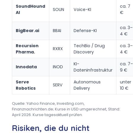
SoundHound
ca. 7
SOUN
Voice-KI
AI
€
ca. 3–
BigBear.ai
BBAI
Defense-KI
4 €
Recursion
TechBio / Drug
ca. 3–
RXRX
Pharma.
Discovery
4 €
KI-
ca. 7–
Innodata
INOD
Dateninfrastruktur
9 €
Serve
Autonomous
unter
SERV
Robotics
Delivery
10 €
Quelle: Yahoo Finance, Investing.com,
Finanznachrichten.de; Kurse in USD umgerechnet, Stand:
April 2026. Kurse tagesaktuell prüfen.
Risiken, die du nicht