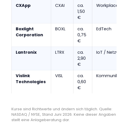
CXApp
CXAI
ca.
Workplace Tech
1,50
€
Boxlight
BOXL
ca.
EdTech
Corporation
0,75
€
Lantronix
LTRX
ca.
IoT / Netzwerk
2,90
€
Vislink
VISL
ca.
Kommunikation
Technologies
0,60
€
Kurse sind Richtwerte und ändern sich täglich. Quelle:
NASDAQ / NYSE, Stand Juni 2026. Keine dieser Angaben
stellt eine Anlageberatung dar.