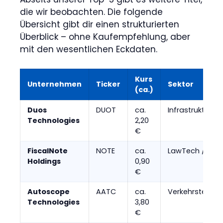
die wir beobachten. Die folgende
Übersicht gibt dir einen strukturierten
Überblick – ohne Kaufempfehlung, aber
mit den wesentlichen Eckdaten.
Kurs
Unternehmen
Ticker
Sektor
(ca.)
Duos
DUOT
ca.
Infrastruktur /
Technologies
2,20
€
FiscalNote
NOTE
ca.
LawTech / Poli
Holdings
0,90
€
Autoscope
AATC
ca.
Verkehrstechno
Technologies
3,80
€