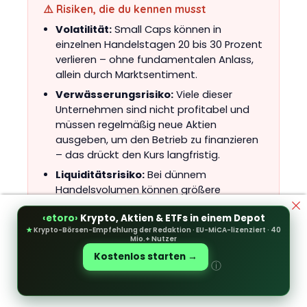
⚠️ Risiken, die du kennen musst
Volatilität:
Small Caps können in
einzelnen Handelstagen 20 bis 30 Prozent
verlieren – ohne fundamentalen Anlass,
allein durch Marktsentiment.
Verwässerungsrisiko:
Viele dieser
Unternehmen sind nicht profitabel und
müssen regelmäßig neue Aktien
ausgeben, um den Betrieb zu finanzieren
– das drückt den Kurs langfristig.
Liquiditätsrisiko:
Bei dünnem
Handelsvolumen können größere
Positionen schwer zu verkaufen sein,
‹etoro›
Krypto, Aktien & ETFs in einem Depot
ohne den Kurs selbst zu bewegen.
★
Krypto-Börsen-Empfehlung der Redaktion · EU-MiCA-lizenziert · 40
Delistingrisiko:
Unterschreitet eine Aktie
Mio.+ Nutzer
bestimmte Mindestanforderungen der
Kostenlos starten →
ⓘ
NASDAQ oder NYSE (oft ein Kurs von 1
Dollar über 30 Tage), droht der Rauswurf
aus dem Handel.