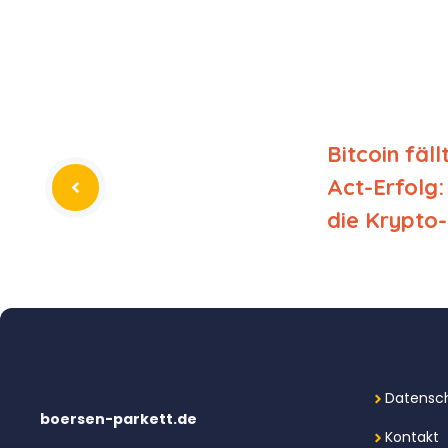
Bitcoin fäll
Act-Erfolg
die Krypto
Datensch
boersen-parkett.de
Kontakt