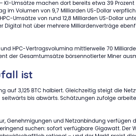
ht – KI-Umsätze machen dort bereits etwa 39 Prozen
ag im Volumen von 9,7 Milliarden US-Dollar verpflic
t HPC-Umsätze von rund 12,8 Milliarden US-Dollar un
r Digital hat über mehrere Milliardenverträge ebe
und HPC-Vertragsvolumina mittlerweile 70 Milliard
rozent der Gesamtumsätze börsennotierter Miner au
all ist
g auf 3,125 BTC halbiert. Gleichzeitig steigt die Net
en seitwärts bis abwärts. Schätzungen zufolge arbe
uktur, Genehmigungen und Netzanbindung verfügen d
ringend suchen: sofort verfügbare Gigawatt. Der W