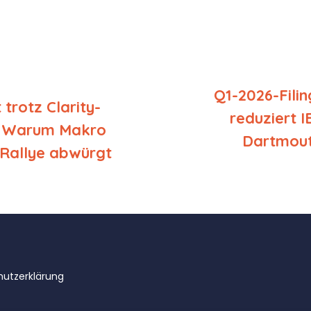
Q1-2026-Fili
t trotz Clarity-
reduziert 
: Warum Makro
Dartmouth
-Rallye abwürgt
utzerklärung