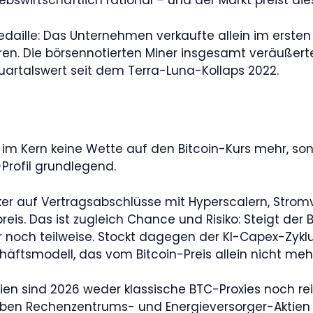
ebswirtschaftlich rational – und der Markt preist di
 Medaille: Das Unternehmen verkaufte allein im erst
ieren. Die börsennotierten Miner insgesamt veräußer
artalswert seit dem Terra-Luna-Kollaps 2022.
t im Kern keine Wette auf den Bitcoin-Kurs mehr, so
-Profil grundlegend.
er auf Vertragsabschlüsse mit Hyperscalern, Strom
is. Das ist zugleich Chance und Risiko: Steigt der Bi
r noch teilweise. Stockt dagegen der KI-Capex-Zyk
schäftsmodell, das vom Bitcoin-Preis allein nicht me
tien sind 2026 weder klassische BTC-Proxies noch rein
eben Rechenzentrums- und Energieversorger-Aktien a