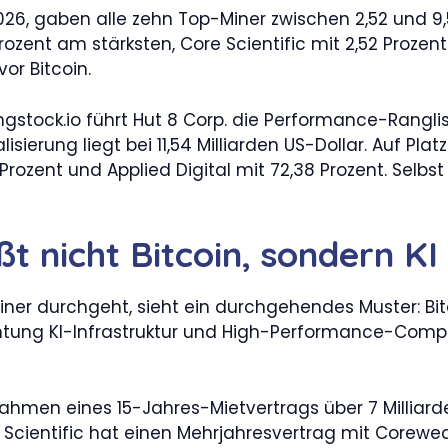
6, gaben alle zehn Top-Miner zwischen 2,52 und 9,59
Prozent am stärksten, Core Scientific mit 2,52 Proze
or Bitcoin.
gstock.io führt Hut 8 Corp. die Performance-Ranglist
talisierung liegt bei 11,54 Milliarden US-Dollar. Auf P
Prozent und Applied Digital mit 72,38 Prozent. Selbs
ßt nicht Bitcoin, sondern KI
ner durchgeht, sieht ein durchgehendes Muster: Bit
chtung KI-Infrastruktur und High-Performance-Compu
hmen eines 15-Jahres-Mietvertrags über 7 Milliarden
ientific hat einen Mehrjahresvertrag mit Corewea