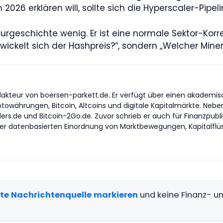
026 erklären will, sollte sich die Hyperscaler-Pipe
rgeschichte wenig. Er ist eine normale Sektor-Korrek
ckelt sich der Hashpreis?“, sondern „Welcher Miner 
akteur von boersen-parkett.de. Er verfügt über einen akademisch
yptowährungen, Bitcoin, Altcoins und digitale Kapitalmärkte. Nebe
ders.de und Bitcoin-2Go.de. Zuvor schrieb er auch für Finanzpub
er datenbasierten Einordnung von Marktbewegungen, Kapitalflüss
gte Nachrichtenquelle markieren
und keine Finanz- 