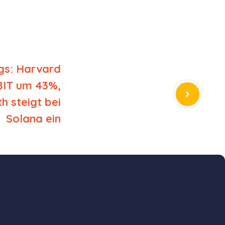
ngs: Harvard
IBIT um 43%,
 steigt bei
Solana ein