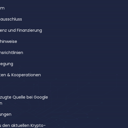
um
ausschluss
enz und Finanzierung
rhinweise
srichtlinien
legung
ten & Kooperationen
rzugte Quelle bei Google
en
ungen
u den aktuellen Krypto-