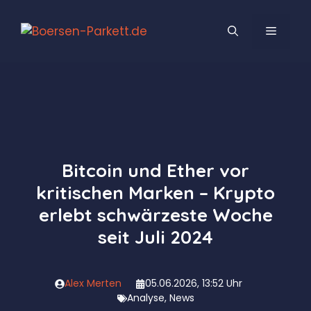
Zum
Inhalt
MENÜ
springen
Bitcoin und Ether vor
kritischen Marken – Krypto
erlebt schwärzeste Woche
seit Juli 2024
Alex Merten
05.06.2026, 13:52 Uhr
Analyse
,
News