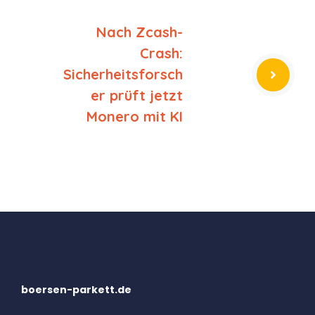
Nach Zcash-
Crash:
Sicherheitsforsch
er prüft jetzt
Monero mit KI
boersen-parkett.de