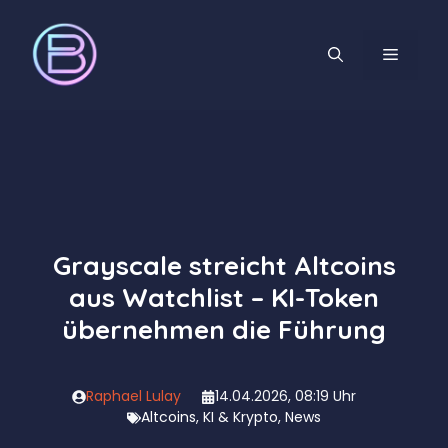
Zum
Inhalt
MENÜ
springen
Grayscale streicht Altcoins
aus Watchlist – KI-Token
übernehmen die Führung
Raphael Lulay
14.04.2026, 08:19 Uhr
Altcoins
,
KI & Krypto
,
News