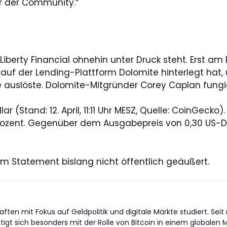
r der Community.“
 Liberty Financial ohnehin unter Druck steht. Erst am
t auf der Lending-Plattform Dolomite hinterlegt hat,
e auslöste. Dolomite-Mitgründer Corey Caplan fungier
ar (Stand: 12. April, 11:11 Uhr MESZ, Quelle: CoinGeck
 Prozent. Gegenüber dem Ausgabepreis von 0,30 US-D
tem Statement bislang nicht öffentlich geäußert.
ten mit Fokus auf Geldpolitik und digitale Märkte studiert. Seit
tigt sich besonders mit der Rolle von Bitcoin in einem global