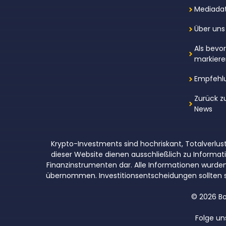
Mediada
Über uns
Als bevo
markier
Empfehl
Zurück z
News
Krypto-Investments sind hochriskant, Totalverlust
dieser Website dienen ausschließlich zu Inform
Finanzinstrumenten dar. Alle Informationen wurden so
übernommen. Investitionsentscheidungen sollten s
© 2026 Bo
Folge un