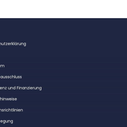
utzerklärung
um
ausschluss
enz und Finanzierung
rhinweise
srichtlinien
legung