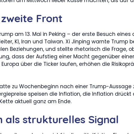
lokatoren am Mittwoch lieber Kasse machten, als auf 
e zweite Front
rump am 13. Mai in Peking – der erste Besuch eines
leiter, KI, Iran und Taiwan. Xi Jinping warnte Trum
len Beziehungen, und stellte rhetorisch die Frage, o
ng, dass der Aufstieg einer Macht gegenüber einer 
Europa über die Ticker laufen, erhöhen die Risikoprä
 hatte zu Wochenbeginn nach einer Trump-Aussage z
ergiepreise speisen die Inflation, die Inflation drüc
r Kette aktuell ganz am Ende.
 als strukturelles Signal