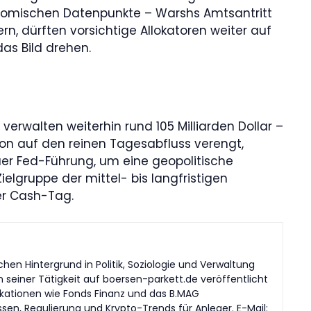
nomischen Datenpunkte – Warshs Amtsantritt
rn, dürften vorsichtige Allokatoren weiter auf
as Bild drehen.
s verwalten weiterhin rund 105 Milliarden Dollar –
ion auf den reinen Tagesabfluss verengt,
uer Fed-Führung, um eine geopolitische
ielgruppe der mittel- bis langfristigen
rer Cash-Tag.
en Hintergrund in Politik, Soziologie und Verwaltung
n seiner Tätigkeit auf boersen-parkett.de veröffentlicht
likationen wie Fonds Finanz und das B.MAG
en, Regulierung und Krypto-Trends für Anleger. E-Mail: