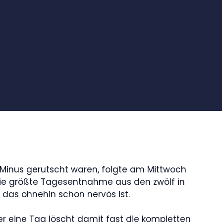
Minus gerutscht waren, folgte am Mittwoch
 die größte Tagesentnahme aus den zwölf in
das ohnehin schon nervös ist.
ieser eine Tag löscht damit fast die kompletten