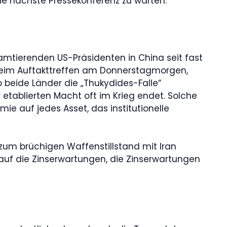
die nächste Pressekonferenz zu warten.
 amtierenden US-Präsidenten in China seit fast
p beim Auftakttreffen am Donnerstagmorgen,
b beide Länder die „Thukydides-Falle“
etablierten Macht oft im Krieg endet. Solche
mie auf jedes Asset, das institutionelle
um brüchigen Waffenstillstand mit Iran
kt auf die Zinserwartungen, die Zinserwartungen