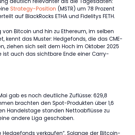
dnung deutlich relevanter als die Tagesdaten:
eine
Strategy-Position
(MSTR) um 78 Prozent
teilt auf BlackRocks ETHA und Fidelitys FETH.
g von Bitcoin und hin zu Ethereum, im selben
t, kennt das Muster: Hedgefonds, die das CME-
en, ziehen sich seit dem Hoch im Oktober 2025
e ist auch das sichtbare Ende einer Carry-
Mai gab es noch deutliche Zuflüsse: 629,8
usammen brachten den Spot-Produkten über 1,6
sieben Handelstage standen Nettoabflüsse zu
n eine andere Liga geschoben.
ie Hedgefonds verkaufen“. Solange der Bitcoin-