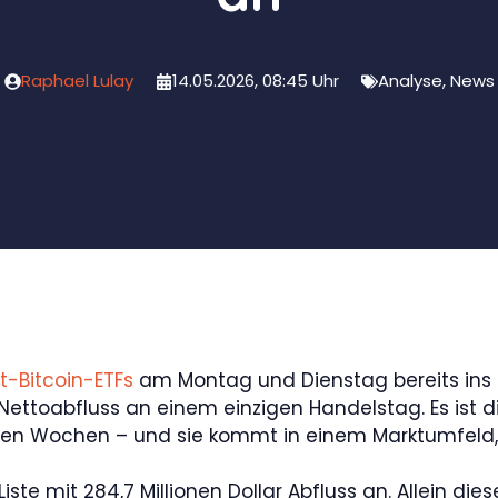
Raphael Lulay
14.05.2026, 08:45 Uhr
Analyse
,
News
t-Bitcoin-ETFs
am Montag und Dienstag bereits ins 
r Nettoabfluss an einem einzigen Handelstag. Es ist
ren Wochen – und sie kommt in einem Marktumfeld, 
 Liste mit 284,7 Millionen Dollar Abfluss an. Allein d