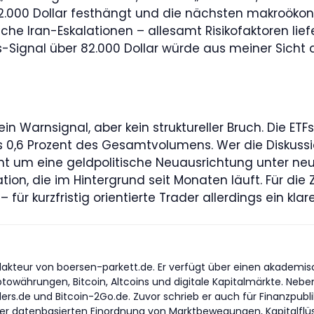
2.000 Dollar festhängt und die nächsten makroöko
he Iran-Eskalationen – allesamt Risikofaktoren liefe
s-Signal über 82.000 Dollar würde aus meiner Sicht d
ein Warnsignal, aber kein struktureller Bruch. Die ETF
ls 0,6 Prozent des Gesamtvolumens. Wer die Diskuss
eht um eine geldpolitische Neuausrichtung unter ne
ion, die im Hintergrund seit Monaten läuft. Für die Z
– für kurzfristig orientierte Trader allerdings ein kla
akteur von boersen-parkett.de. Er verfügt über einen akademisch
yptowährungen, Bitcoin, Altcoins und digitale Kapitalmärkte. Nebe
ders.de und Bitcoin-2Go.de. Zuvor schrieb er auch für Finanzpub
er datenbasierten Einordnung von Marktbewegungen, Kapitalflüss