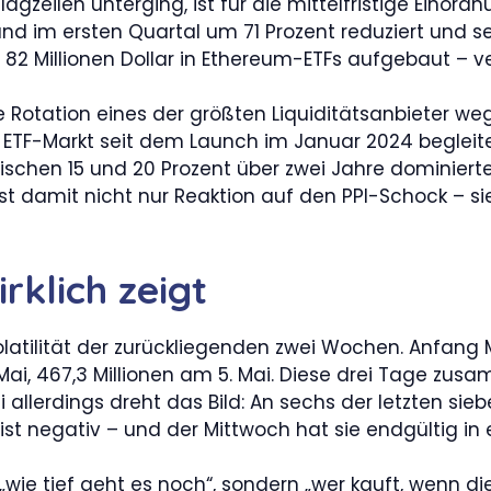
agzeilen unterging, ist für die mittelfristige Einor
tand im ersten Quartal um 71 Prozent reduziert und s
82 Millionen Dollar in Ethereum-ETFs aufgebaut – ver
te Rotation eines der größten Liquiditätsanbieter we
ETF-Markt seit dem Launch im Januar 2024 begleite
ischen 15 und 20 Prozent über zwei Jahre dominiert
ist damit nicht nur Reaktion auf den PPI-Schock – si
rklich zeigt
Volatilität der zurückliegenden zwei Wochen. Anfang 
4. Mai, 467,3 Millionen am 5. Mai. Diese drei Tage z
 Mai allerdings dreht das Bild: An sechs der letzten 
 ist negativ – und der Mittwoch hat sie endgültig i
„wie tief geht es noch“, sondern „wer kauft, wenn d