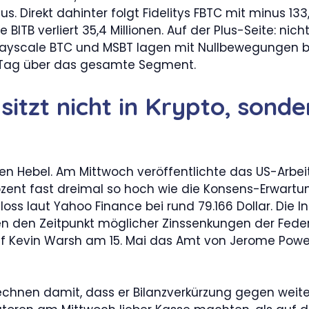
. Direkt dahinter folgt Fidelitys FBTC mit minus 133,
ise BITB verliert 35,4 Millionen. Auf der Plus-Seite: ni
rayscale BTC und MSBT lagen mit Nullbewegungen bei 
ff-Tag über das gesamte Segment.
 sitzt nicht in Krypto, sond
den Hebel. Am Mittwoch veröffentlichte das US-Arbeit
zent fast dreimal so hoch wie die Konsens-Erwartung
loss laut Yahoo Finance bei rund 79.166 Dollar. Di
ben den Zeitpunkt möglicher Zinssenkungen der Fede
f Kevin Warsh am 15. Mai das Amt von Jerome Powell
 rechnen damit, dass er Bilanzverkürzung gegen we