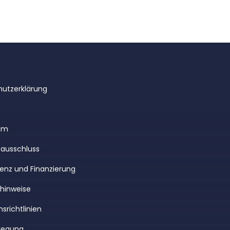
utzerklärung
um
ausschluss
enz und Finanzierung
rhinweise
srichtlinien
legung