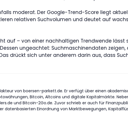
enfalls moderat. Der Google-Trend-Score liegt aktue
ittleren relativen Suchvolumen und deutet auf wac
icht auf – von einer nachhaltigen Trendwende lässt
. Dessen ungeachtet: Suchmaschinendaten zeigen, d
Das drückt sich unter anderem darin aus, dass Such
akteur von boersen-parkett.de. Er verfügt über einen akademisch
yptowährungen, Bitcoin, Altcoins und digitale Kapitalmärkte. Nebe
ders.de und Bitcoin-2Go.de. Zuvor schrieb er auch für Finanzpub
er datenbasierten Einordnung von Marktbewegungen, Kapitalflüss