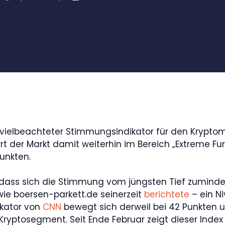
n vielbeachteter Stimmungsindikator für den Kryptom
rrt der Markt damit weiterhin im Bereich „Extreme F
unkten.
, dass sich die Stimmung vom jüngsten Tief zuminde
 wie boersen-parkett.de seinerzeit
berichtete
– ein N
ikator von
CNN
bewegt sich derweil bei 42 Punkten un
 Kryptosegment. Seit Ende Februar zeigt dieser Inde