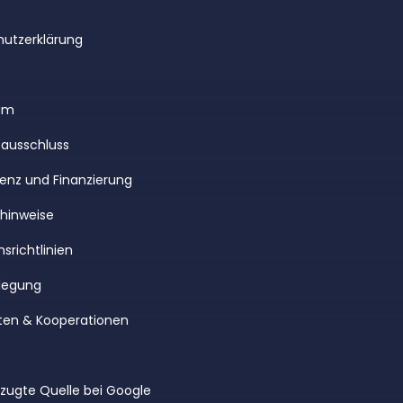
utzerklärung
um
ausschluss
enz und Finanzierung
rhinweise
srichtlinien
legung
ten & Kooperationen
rzugte Quelle bei Google