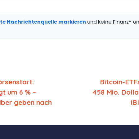
gte Nachrichtenquelle markieren
und keine Finanz- 
rsenstart:
Bitcoin-ETF
igt um 6 % –
458 Mio. Dolla
ilber geben nach
IB