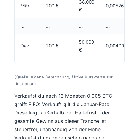
38.000
M
Mär
200 €
0,00526
€
J
…
…
…
…
50.000
D
Dez
200 €
0,00400
€
J
(Quelle: eigene Berechnung, fiktive Kurswerte zur
Illustration)
Verkaufst du nach 13 Monaten 0,005 BTC,
greift FIFO: Verkauft gilt die Januar-Rate.
Diese liegt außerhalb der Haltefrist – der
gesamte Gewinn aus dieser Tranche ist
steuerfrei, unabhängig von der Höhe.
Verkaufst du dagegen schon nach acht