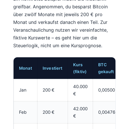
greifbar. Angenommen, du besparst Bitcoin
über zwölf Monate mit jeweils 200 € pro
Monat und verkaufst danach einen Teil. Zur
Veranschaulichung nutzen wir vereinfachte,
fiktive Kurswerte – es geht hier um die
Steuerlogik, nicht um eine Kursprognose.
Kurs
BTC
S
Monat
Investiert
(fiktiv)
gekauft
a
40.000
J
Jan
200 €
0,00500
€
J
42.000
F
Feb
200 €
0,00476
€
J