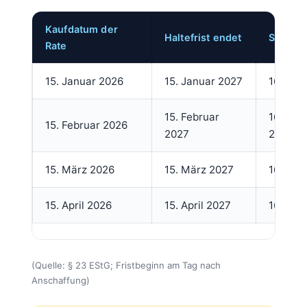
Kaufdatum der
Haltefrist endet
Steuerf
Rate
15. Januar 2026
15. Januar 2027
16. Jan
15. Februar
16. Feb
15. Februar 2026
2027
2027
15. März 2026
15. März 2027
16. Mär
15. April 2026
15. April 2027
16. Apri
(Quelle: § 23 EStG; Fristbeginn am Tag nach
Anschaffung)