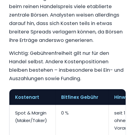
beim reinen Handelspreis viele etablierte
zentrale Börsen. Analysten weisen allerdings
darauf hin, dass sich Kosten teils in etwas
breitere Spreads verlagern können, da Börsen
ihre Erträge anderswo generieren.
Wichtig: Gebührenfreiheit gilt nur für den
Handel selbst. Andere Kostenpositionen
bleiben bestehen – insbesondere bei Ein- und
Auszahlungen sowie Funding.
Kostenart
Bitfinex Gebühr
Hinweis
Spot & Margin
0 %
seit 17.12
(Maker/Taker)
ohne
Vorauss