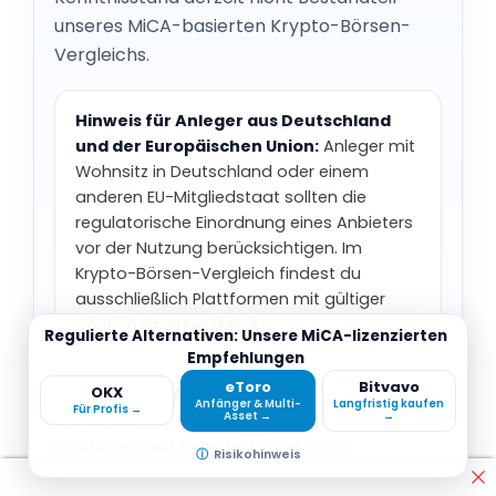
unseres MiCA-basierten Krypto-Börsen-
Vergleichs.
Hinweis für Anleger aus Deutschland
und der Europäischen Union:
Anleger mit
Wohnsitz in Deutschland oder einem
anderen EU-Mitgliedstaat sollten die
regulatorische Einordnung eines Anbieters
vor der Nutzung berücksichtigen. Im
Krypto-Börsen-Vergleich findest du
ausschließlich Plattformen mit gültiger
CASP-Zulassung (MiCA).
Regulierte Alternativen: Unsere MiCA-lizenzierten
Empfehlungen
eToro
Bitvavo
Krypto-Börsen-Vergleich
OKX
Anfänger & Multi-
Langfristig kaufen
Für Profis →
Asset →
→
MiCA-lizenzierte Anbieter nach Gebühren,
Funktionen und Sicherheitsmerkmalen
Risikohinweis
vergleichen.