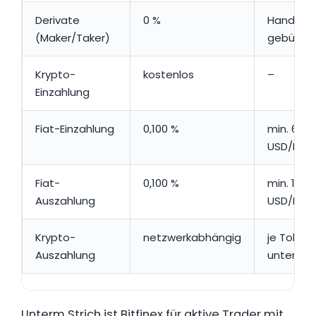
Derivate
0 %
Handel s
(Maker/Taker)
gebühren
Krypto-
kostenlos
–
Einzahlung
Fiat-Einzahlung
0,100 %
min. 60
USD/EUR
Fiat-
0,100 %
min. 100
Auszahlung
USD/EUR
Krypto-
netzwerkabhängig
je Token
Auszahlung
unterschi
Unterm Strich ist Bitfinex für aktive Trader mit