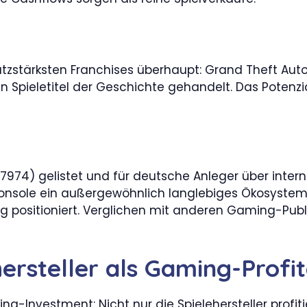
tzstärksten Franchises überhaupt: Grand Theft Aut
en Spieletitel der Geschichte gehandelt. Das Potenzi
: 7974) gelistet und für deutsche Anleger über inte
nsole ein außergewöhnlich langlebiges Ökosystem 
g positioniert. Verglichen mit anderen Gaming-Publi
ersteller als Gaming-Profi
ng-Investment: Nicht nur die Spielehersteller prof