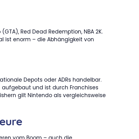
o (GTA), Red Dead Redemption, NBA 2K.
al ist enorm – die Abhängigkeit von
rnationale Depots oder ADRs handelbar.
aufgebaut und ist durch Franchises
shern gilt Nintendo als vergleichsweise
teure
itieren vom Boom – auch die