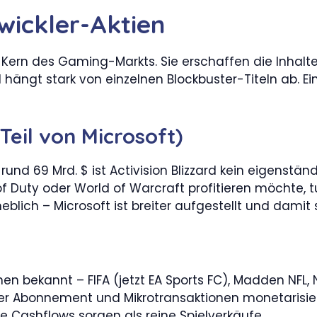
wickler-Aktien
er Kern des Gaming-Markts. Sie erschaffen die Inh
 hängt stark von einzelnen Blockbuster-Titeln ab. Ei
 Teil von Microsoft)
 rund 69 Mrd. $ ist Activision Blizzard kein eigenst
f Duty oder World of Warcraft profitieren möchte, t
heblich – Microsoft ist breiter aufgestellt und damit s
nen bekannt – FIFA (jetzt EA Sports FC), Madden NFL, N
 per Abonnement und Mikrotransaktionen monetarisie
re Cashflows sorgen als reine Spielverkäufe.