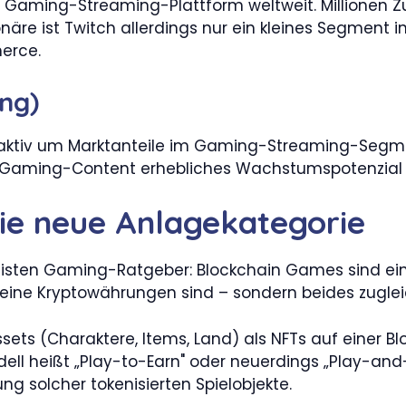
e Gaming-Streaming-Plattform weltweit. Millionen Z
onäre ist Twitch allerdings nur ein kleines Segment 
erce.
ng)
ktiv um Marktanteile im Gaming-Streaming-Segmen
h Gaming-Content erhebliches Wachstumspotenzial 
ie neue Anlagekategorie
r meisten Gaming-Ratgeber: Blockchain Games sind ei
eine Kryptowährungen sind – sondern beides zuglei
ssets (Charaktere, Items, Land) als NFTs auf einer B
ell heißt „Play-to-Earn" oder neuerdings „Play-and
ng solcher tokenisierten Spielobjekte.