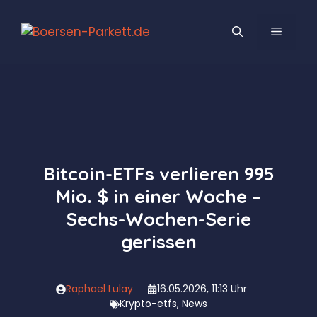
Zum
Inhalt
MENÜ
springen
Bitcoin-ETFs verlieren 995
Mio. $ in einer Woche –
Sechs-Wochen-Serie
gerissen
Raphael Lulay
16.05.2026, 11:13 Uhr
Krypto-etfs
,
News