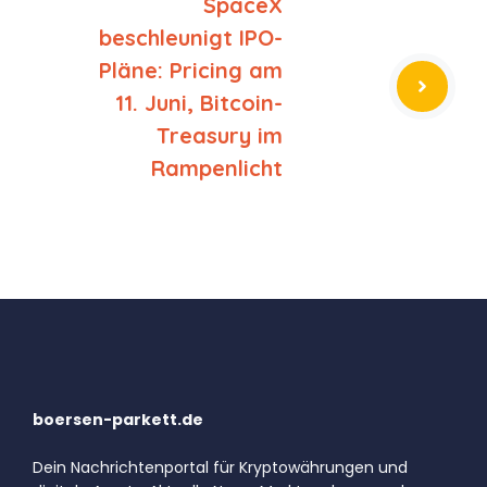
SpaceX
beschleunigt IPO-
Pläne: Pricing am
11. Juni, Bitcoin-
Treasury im
Rampenlicht
boersen-parkett.de
Dein Nachrichtenportal für Kryptowährungen und