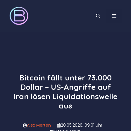
Zum
Inhalt
MENÜ
springen
Bitcoin fällt unter 73.000
Dollar – US-Angriffe auf
Iran lösen Liquidationswelle
aus
Alex Merten
28.05.2026, 09:01 Uhr