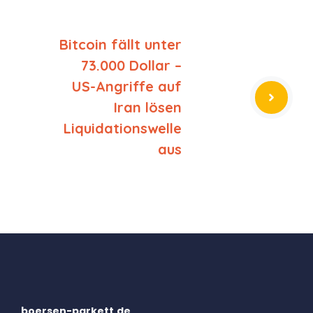
Bitcoin fällt unter
73.000 Dollar –
US-Angriffe auf
Iran lösen
Liquidationswelle
aus
boersen-parkett.de