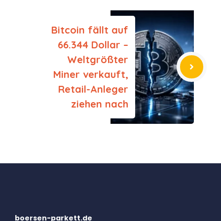
Bitcoin fällt auf
66.344 Dollar –
Weltgrößter
Miner verkauft,
Retail-Anleger
ziehen nach
boersen-parkett.de