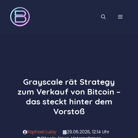
Zum
Inhalt
MENÜ
springen
Grayscale rät Strategy
zum Verkauf von Bitcoin –
das steckt hinter dem
Vorstoß
Raphael Lulay
29.06.2026, 12:14 Uhr