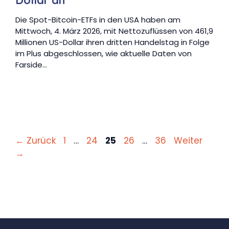
Die Spot-Bitcoin-ETFs in den USA haben am
Mittwoch, 4. März 2026, mit Nettozuflüssen von 461,9
Millionen US-Dollar ihren dritten Handelstag in Folge
im Plus abgeschlossen, wie aktuelle Daten von
Farside…
Seite
Seite
Seite
Seite
Seite
←
Zurück
1
…
24
25
26
…
36
Weiter
→