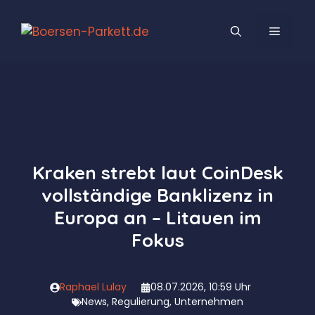
Zum
Inhalt
MENÜ
springen
Kraken strebt laut CoinDesk
vollständige Banklizenz in
Europa an – Litauen im
Fokus
Raphael Lulay
08.07.2026, 10:59 Uhr
News
,
Regulierung
,
Unternehmen