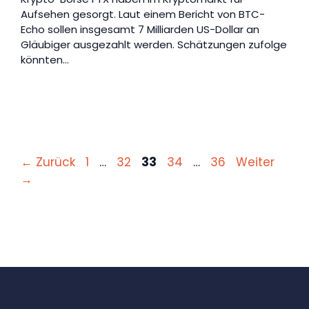
Aufsehen gesorgt. Laut einem Bericht von BTC-
Echo sollen insgesamt 7 Milliarden US-Dollar an
Gläubiger ausgezahlt werden. Schätzungen zufolge
könnten…
Seite
Seite
Seite
Seite
Seite
←
Zurück
1
…
32
33
34
…
36
Weiter
→