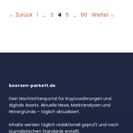
Seite
Seite
Seite
Seite
Seite
←
Zurück
1
…
3
4
5
…
60
Weiter
→
boersen-parkett.de
Dein Nachrichtenportal für Kryptowährungen und
digitale Assets. Aktuelle News, Marktanalysen und
Hintergründe – täglich aktualisiert.
Inhalte werden täglich redaktionell geprüft und nach
journalistischen Standards erstellt.